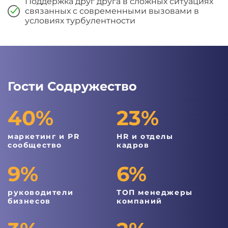
Поддержка друг друга в сложных ситуациях
связанных с современными вызовами в
условиях турбулентности
Гости Содружество
40%
23%
маркетинг и PR
HR и отделы
сообщество
кадров
9%
6%
руководители
ТОП менеджеры
бизнесов
компаний