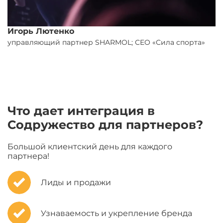
Игорь Лютенко
С
управляющий партнер SHARMOL; СEO «Сила спорта»
г
Что дает интеграция в
Содружество для партнеров?
Большой клиентский день для каждого
партнера!
Лиды и продажи
Узнаваемость и укрепление бренда